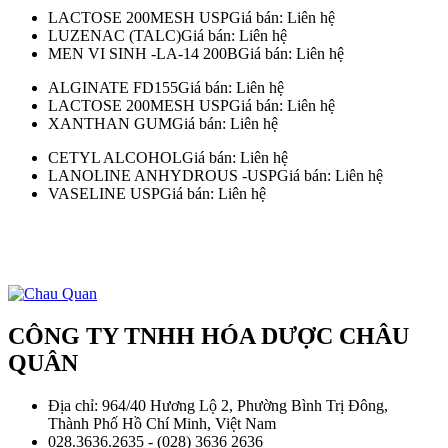
LACTOSE 200MESH USP
Giá bán: Liên hệ
LUZENAC (TALC)
Giá bán: Liên hệ
MEN VI SINH -LA-14 200B
Giá bán: Liên hệ
ALGINATE FD155
Giá bán: Liên hệ
LACTOSE 200MESH USP
Giá bán: Liên hệ
XANTHAN GUM
Giá bán: Liên hệ
CETYL ALCOHOL
Giá bán: Liên hệ
LANOLINE ANHYDROUS -USP
Giá bán: Liên hệ
VASELINE USP
Giá bán: Liên hệ
Giấy ĐKKD: 0302904121. Cấp ngày: 11/04/2003. Nơi cấp: Sở Kế
hoạch và đầu tư TP.HCM.
WEBSITE ĐÃ ĐƯỢC ĐĂNG KÝ VỚI BỘ CÔNG THƯƠNG
CÔNG TY TNHH HÓA DƯỢC CHÂU
QUÂN
Địa chỉ: 964/40 Hương Lộ 2, Phường Bình Trị Đông,
Thành Phố Hồ Chí Minh, Việt Nam
028.3636.2635 - (028) 3636 2636